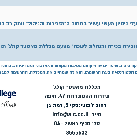
לי ניסיון מעשי עשיר בתחום ה״מזכירות והניהול״ וותק רב ב
זכירה בכירה ומנהלת לשכה״ מטעם מכללת מאסטר קולג' תו
הקורסים ובשיעורים או מיקומם מסיבות מקצועיות/ארגוניות/מדיניות/בטחונ
ום הסטודנט/ית בעת הרשמתו, הוא זה שמחייב את המכללה. ההרשמה למבח
מכללת מאסטר קולג'
שדרות ההסתדרות 47, חיפה
רחוב ז'בוטינסקי 5, רמת גן
מייל:
info@aic.co.il
טל׳ סניף ראשי:
04-
8555533