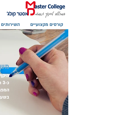
קורסים מקצועיים
השירותים 
משך
כ-3 חודשים.
המפג
בשעו