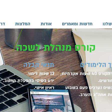
שלנו
חדשות ומאמרים
אודות
המלצות
דרו
קורס מנהלת לשכה
 הלימודים
תנאי קבלה
היקף הקורס 40 שעות אקדמיות,
12 שנות לימוד.
ידע בסיסי בהפעלת מחשב.
שים נערכים פעם בשבוע
ראיון אישי.
ת אחה"צ והערב.