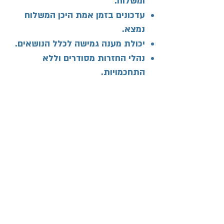
ומשלוח.
עדכונים בזמן אמת היכן המשלוח
נמצא.
יכולת מענה גמישה לכלל הנושאים.
נהלי החזרות מסודרים וללא
התחכמויות.
הקודם
הבא
WAZE נווט באמצעות
מכללת מאסטר קולג'
שדרות ההסתדרות 47, חיפה
רחוב ז'בוטינסקי 5, רמת גן
מייל:
info@aic.co.il
טל׳ סניף ראשי:
04-8555533
עקבו אחרינו